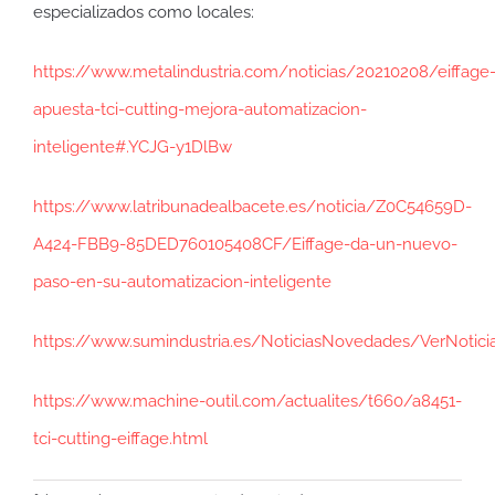
especializados como locales:
https://www.metalindustria.com/noticias/20210208/eiffage
apuesta-tci-cutting-mejora-automatizacion-
inteligente#.YCJG-y1DlBw
https://www.latribunadealbacete.es/noticia/Z0C54659D-
A424-FBB9-85DED760105408CF/Eiffage-da-un-nuevo-
paso-en-su-automatizacion-inteligente
https://www.sumindustria.es/NoticiasNovedades/VerNotici
https://www.machine-outil.com/actualites/t660/a8451-
tci-cutting-eiffage.html