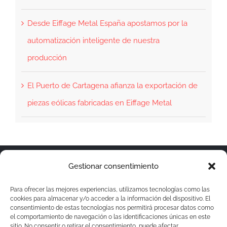
Desde Eiffage Metal España apostamos por la
automatización inteligente de nuestra
producción
El Puerto de Cartagena afianza la exportación de
piezas eólicas fabricadas en Eiffage Metal
© Copyright 2019 -
2026 | Eiffage Metal by
Micoco
Gestionar consentimiento
Graphics
| All Rights Reserved |
Aviso Legal
Para ofrecer las mejores experiencias, utilizamos tecnologías como las
cookies para almacenar y/o acceder a la información del dispositivo. El
|
Política de privacidad
|
Política de cookies
consentimiento de estas tecnologías nos permitirá procesar datos como
+34 967 484 380
CONTÁCTANOS
el comportamiento de navegación o las identificaciones únicas en este
sitio. No consentir o retirar el consentimiento, puede afectar