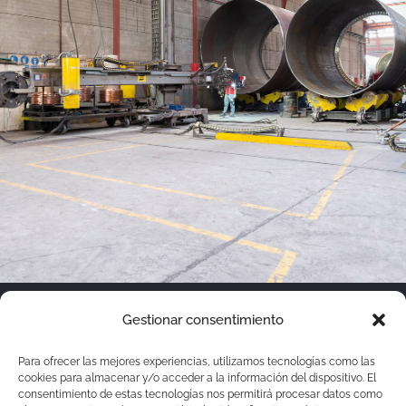
© Copyright 2019 -
2026 | Eiffage Metal by
Micoco
Gestionar consentimiento
Graphics
| All Rights Reserved |
Aviso Legal
Para ofrecer las mejores experiencias, utilizamos tecnologías como las
cookies para almacenar y/o acceder a la información del dispositivo. El
|
Política de privacidad
|
Política de cookies
consentimiento de estas tecnologías nos permitirá procesar datos como