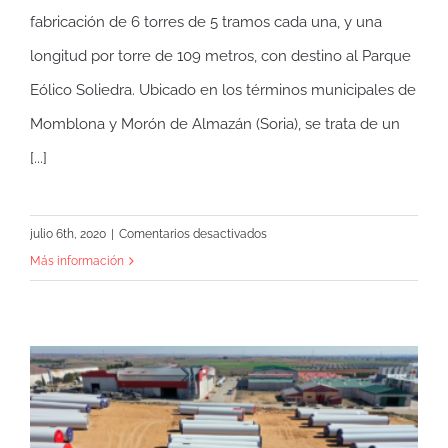
fabricación de 6 torres de 5 tramos cada una, y una
longitud por torre de 109 metros, con destino al Parque
Eólico Soliedra. Ubicado en los términos municipales de
Momblona y Morón de Almazán (Soria), se trata de un
[...]
en
julio 6th, 2020
|
Comentarios desactivados
Fabricación
Más información
de
6
torres
para
el
Parque