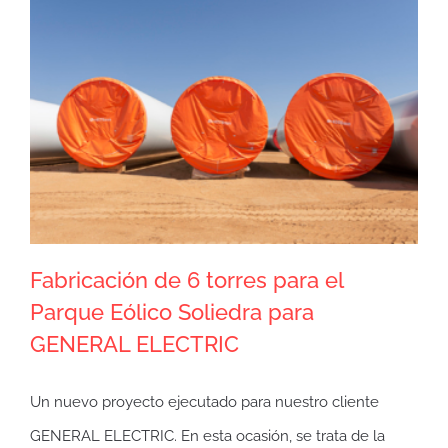
web
de
Eiffage
Metal
España
Fabricación de 6 torres para el
Parque Eólico Soliedra para
GENERAL ELECTRIC
Un nuevo proyecto ejecutado para nuestro cliente
GENERAL ELECTRIC. En esta ocasión, se trata de la