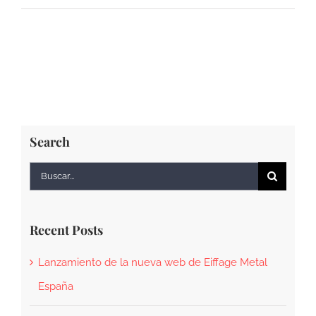
para
nuestro
cliente
ACCIONA
de
17
torres
Search
para
el
Buscar:
Parque
Eólico
Motilla
Recent Posts
Lanzamiento de la nueva web de Eiffage Metal
España