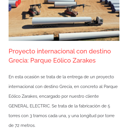
Eólico
Soliedra
para
GENERAL
ELECTRIC
Proyecto internacional con destino
Grecia: Parque Eólico Zarakes
En esta ocasión se trata de la entrega de un proyecto
internacional con destino Grecia, en concreto al Parque
Eólico Zarakes, encargado por nuestro cliente
GENERAL ELECTRIC. Se trata de la fabricación de 5
torres con 3 tramos cada una, y una longitud por torre
de 72 metros.