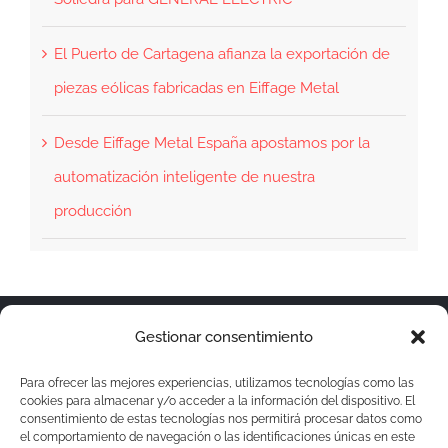
El Puerto de Cartagena afianza la exportación de
piezas eólicas fabricadas en Eiffage Metal
Desde Eiffage Metal España apostamos por la
automatización inteligente de nuestra
producción
© Copyright 2019 -
2026 | Eiffage Metal by
Micoco
Gestionar consentimiento
Graphics
| All Rights Reserved |
Disclaimer
Para ofrecer las mejores experiencias, utilizamos tecnologías como las
|
Privacy Policy
|
Cookies Policy
+34 967
cookies para almacenar y/o acceder a la información del dispositivo. El
consentimiento de estas tecnologías nos permitirá procesar datos como
484 380
CONTACT US
el comportamiento de navegación o las identificaciones únicas en este